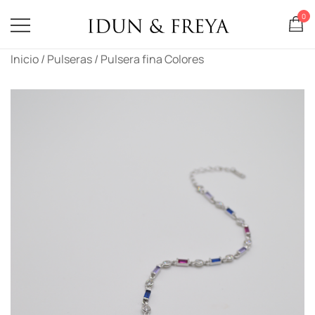
0
Idun & Freya
Saltar
Inicio
/
Pulseras
/ Pulsera fina Colores
al
contenido