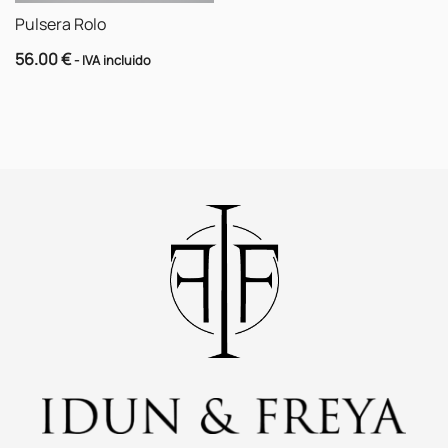
Pulsera Rolo
56.00
€
- IVA incluido