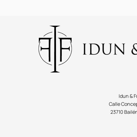
Idun & F
Calle Concep
23710 Bailé