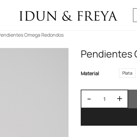
B
Idun & Freya
Pendientes Omega Redondos
Pendientes
Material
Plata
Pendientes
-
+
Omega
Redondos
cantidad