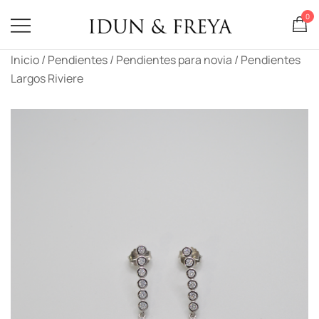
0
Idun & Freya
Saltar
Inicio
/
Pendientes
/
Pendientes para novia
/ Pendientes
al
Largos Riviere
contenido