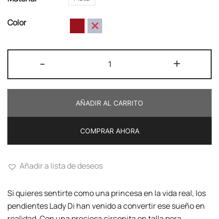
Color
Pendientes
-
+
Lady
Di
cantidad
AÑADIR AL CARRITO
COMPRAR AHORA
Añadir a lista de deseos
Si quieres sentirte como una princesa en la vida real, los
pendientes Lady Di han venido a convertir ese sueño en
realidad. Con una preciosa circonita en talla pera