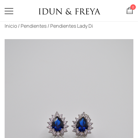
0
Idun & Freya
Saltar
Inicio
/
Pendientes
/ Pendientes Lady Di
al
contenido