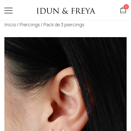
0
Idun & Freya
Saltar
Inicio
/
Piercings
/ Pack de 3 piercings
al
contenido