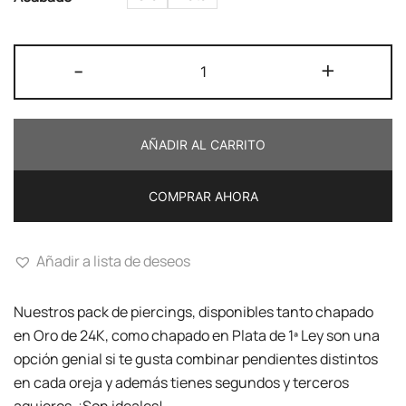
Pack
-
+
de
3
piercings
AÑADIR AL CARRITO
cantidad
COMPRAR AHORA
Añadir a lista de deseos
Nuestros pack de piercings, disponibles tanto chapado
en Oro de 24K, como chapado en Plata de 1ª Ley son una
opción genial si te gusta combinar pendientes distintos
en cada oreja y además tienes segundos y terceros
agujeros. ¡Son ideales!