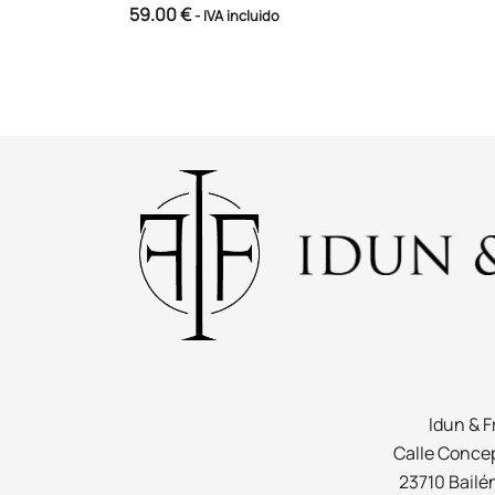
59.00
€
- IVA incluido
Idun & F
Calle Concep
23710 Bailé