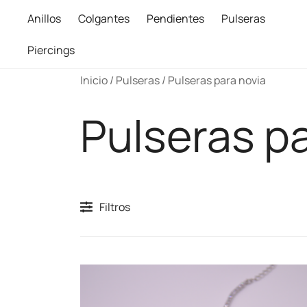
Anillos
Colgantes
Pendientes
Pulseras
Piercings
Saltar
Inicio
/
Pulseras
/ Pulseras para novia
al
contenido
Pulseras p
Filtros