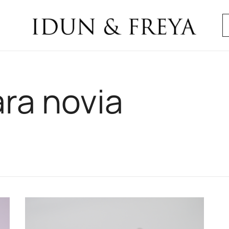
B
Idun & Freya
ara novia