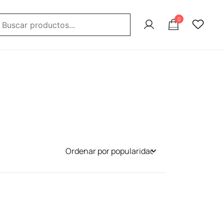
uscar:
0