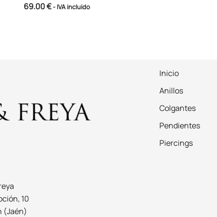
69.00
€
- IVA incluido
Inicio
Anillos
Colgantes
Pendientes
Piercings
reya
ción, 10
n (Jaén)