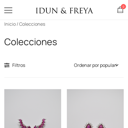
0
Idun & Freya
Saltar
Inicio
/ Colecciones
al
contenido
Colecciones
Filtros