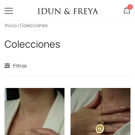
0
Idun & Freya
Saltar
Inicio
/ Colecciones
al
contenido
Colecciones
Filtros